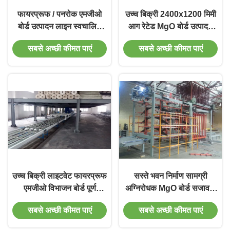
फायरप्रूफ / पनरोक एमजीओ
उच्च बिक्री 2400x1200 मिमी
बोर्ड उत्पादन लाइन स्वचालित
आग रेटेड MgO बोर्ड उत्पादन
मैग्नीशियम ऑक्साइड बोर्ड मशीन
लाइन
सबसे अच्छी कीमत पाएं
सबसे अच्छी कीमत पाएं
उच्च बिक्री लाइटवेट फायरप्रूफ
सस्ते भवन निर्माण सामग्री
एमजीओ विभाजन बोर्ड पूर्ण
अग्निरोधक MgO बोर्ड सजावटी
उत्पादन लाइन
के लिए मशीन बनाओ
सबसे अच्छी कीमत पाएं
सबसे अच्छी कीमत पाएं