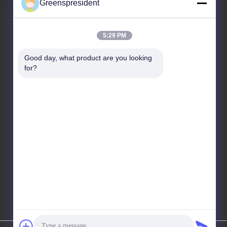
Greenspresident
हमारा पता
5:29 PM
पता
Good day, what product are you looking 
संख्या, 17, नान्या रोड, आर्थिक तकनीकी विकास क्षेत्र, शीज़ीयाज़ूआंग
for?
सिटी
टेलीफोन
86-311-86542299