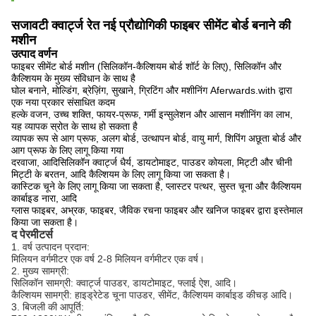
सजावटी क्वार्ट्ज रेत नई प्रौद्योगिकी फाइबर सीमेंट बोर्ड बनाने की
मशीन
उत्पाद वर्णन
फाइबर सीमेंट बोर्ड मशीन (सिलिकॉन-कैल्शियम बोर्ड शॉर्ट के लिए), सिलिकॉन और
कैल्शियम के मुख्य संविधान के साथ है
घोल बनाने, मोल्डिंग, ब्रेज़िंग, सुखाने, ग्रिटिंग और मशीनिंग Aferwards.with द्वारा
एक नया प्रकार संसाधित कदम
हल्के वजन, उच्च शक्ति, फायर-प्रूफ, गर्मी इन्सुलेशन और आसान मशीनिंग का लाभ,
यह व्यापक स्रोत के साथ हो सकता है
व्यापक रूप से आग प्रूफ, अलग बोर्ड, उत्थापन बोर्ड, वायु मार्ग, शिपिंग अछूता बोर्ड और
आग प्रूफ के लिए लागू किया गया
दरवाजा, आदिसिलिकॉन क्वार्ट्ज धैर्य, डायटोमाइट, पाउडर कोयला, मिट्टी और चीनी
मिट्टी के बरतन, आदि कैल्शियम के लिए लागू किया जा सकता है।
कास्टिक चूने के लिए लागू किया जा सकता है, प्लास्टर पत्थर, सुस्त चूना और कैल्शियम
कार्बाइड नारा, आदि
ग्लास फाइबर, अभ्रक, फाइबर, जैविक रचना फाइबर और खनिज फाइबर द्वारा इस्तेमाल
किया जा सकता है।
द पेरमीटर्स
1. वर्ष उत्पादन प्रदान:
मिलियन वर्गमीटर एक वर्ष 2-8 मिलियन वर्गमीटर एक वर्ष।
2. मुख्य सामग्री:
सिलिकॉन सामग्री: क्वार्ट्ज पाउडर, डायटोमाइट, फ्लाई ऐश, आदि।
कैल्शियम सामग्री: हाइड्रेटेड चूना पाउडर, सीमेंट, कैल्शियम कार्बाइड कीचड़ आदि।
3. बिजली की आपूर्ति: