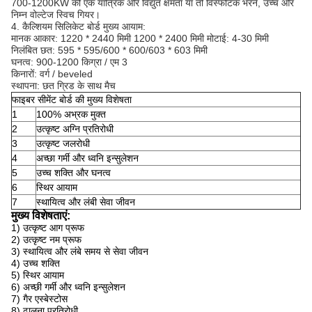
700-1200KW की एक यांत्रिक और विद्युत क्षमता या तो विस्फोटक भरने, उच्च और
निम्न वोल्टेज स्विच गियर।
4. कैल्शियम सिलिकेट बोर्ड मुख्य आयाम:
मानक आकार: 1220 * 2440 मिमी 1200 * 2400 मिमी मोटाई: 4-30 मिमी
निलंबित छत: 595 * 595/600 * 600/603 * 603 मिमी
घनत्व: 900-1200 किग्रा / एम 3
किनारों: वर्ग / beveled
स्थापना: छत ग्रिड के साथ मैच
फाइबर सीमेंट बोर्ड की मुख्य विशेषता
1
100% अभ्रक मुक्त
2
उत्कृष्ट अग्नि प्रतिरोधी
3
उत्कृष्ट जलरोधी
4
अच्छा गर्मी और ध्वनि इन्सुलेशन
5
उच्च शक्ति और घनत्व
6
स्थिर आयाम
7
स्थायित्व और लंबी सेवा जीवन
मुख्य विशेषताएं:
1) उत्कृष्ट आग प्रूफ
2) उत्कृष्ट नम प्रूफ
3) स्थायित्व और लंबे समय से सेवा जीवन
4) उच्च शक्ति
5) स्थिर आयाम
6) अच्छी गर्मी और ध्वनि इन्सुलेशन
7) गैर एस्बेस्टोस
8) ढालना प्रतिरोधी