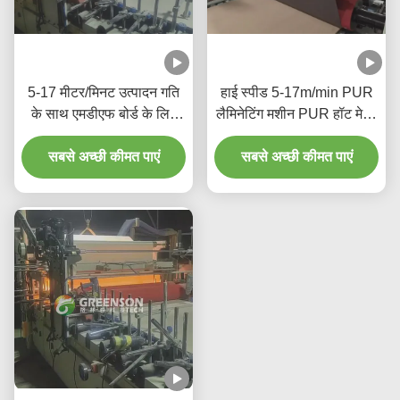
5-17 मीटर/मिनट उत्पादन गति
हाई स्पीड 5-17m/min PUR
के साथ एमडीएफ बोर्ड के लिए
लैमिनेटिंग मशीन PUR हॉट मेल्ट
स्वचालित पीयूआर गर्म गोंद
एडहेसिव और 1300mm मैक्स
सबसे अच्छी कीमत पाएं
लेमिनेटिंग मशीन
लैमिनेटिंग चौड़ाई के साथ
सबसे अच्छी कीमत पाएं