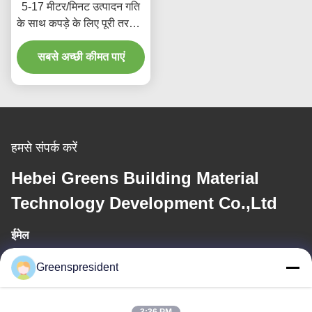
5-17 मीटर/मिनट उत्पादन गति
के साथ कपड़े के लिए पूरी तरह से
स्वचालित पीयूआर गर्म पिघल गोंद
सबसे अच्छी कीमत पाएं
लेमिनेटिंग मशीन
हमसे संपर्क करें
Hebei Greens Building Material
Technology Development Co.,Ltd
ईमेल
president@china-machines.com.cn
Greenspresident
कार्य समय