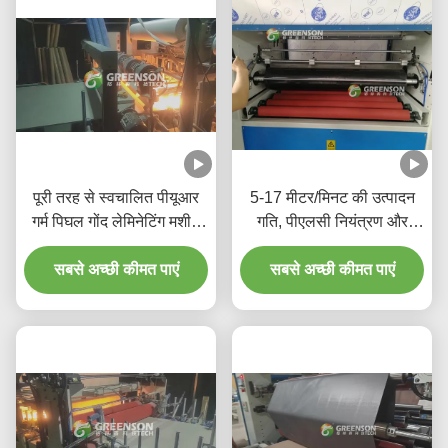
पूरी तरह से स्वचालित पीयूआर
5-17 मीटर/मिनट की उत्पादन
गर्म पिघल गोंद लेमिनेटिंग मशीन
गति, पीएलसी नियंत्रण और
5-17m/min के साथ उत्पादन
पर्यावरण के अनुकूल पीयूआर हॉट
गति के लिए 1220mm*2440-
सबसे अच्छी कीमत पाएं
मेल्ट गोंद के साथ पूर्ण स्वचालित
सबसे अच्छी कीमत पाएं
3000mm जिप्सम दीवार पैनल
लेमिनेशन मशीन