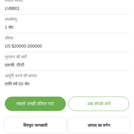
मॉडल संख्या:
LVBB01
एमओक्यू:
1 सेट
कीमत:
US $20000-200000
भुगतान की शर्तें:
एल/सी, टी/टी
आपूर्ति करने की क्षमता:
प्रति वर्ष 50 सेट
सबसे अच्छी कीमत पाएं
अब संपर्क करें
विस्तृत जानकारी
उत्पाद का वर्णन