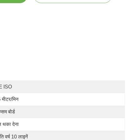
E ISO
 मीटर/मिन
्सम बोर्ड
ल थका देना
ति वर्ष 10 लाइनें