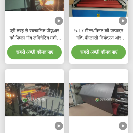
पूरी तरह से स्वचालित पीयूआर
5-17 मीटर/मिनट की उत्पादन
गर्म पिघल गोंद लेमिनेटिंग मशीन
गति, पीएलसी नियंत्रण और
5-17m/min के साथ उत्पादन
पर्यावरण के अनुकूल पीयूआर हॉट
गति के लिए 1220mm*2440-
सबसे अच्छी कीमत पाएं
मेल्ट गोंद के साथ पूर्ण स्वचालित
सबसे अच्छी कीमत पाएं
3000mm जिप्सम दीवार पैनल
लेमिनेशन मशीन