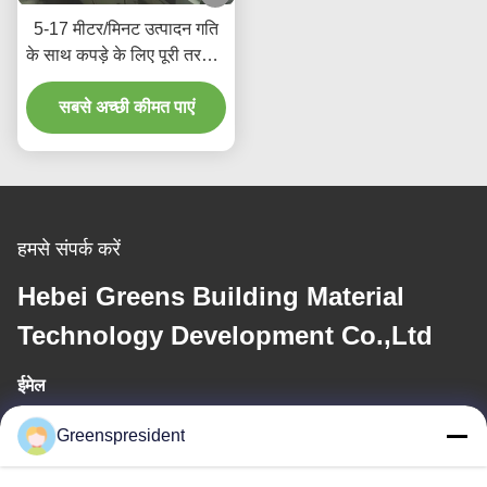
5-17 मीटर/मिनट उत्पादन गति
के साथ कपड़े के लिए पूरी तरह से
स्वचालित पीयूआर गर्म पिघल गोंद
सबसे अच्छी कीमत पाएं
लेमिनेटिंग मशीन
हमसे संपर्क करें
Hebei Greens Building Material
Technology Development Co.,Ltd
ईमेल
president@china-machines.com.cn
Greenspresident
कार्य समय