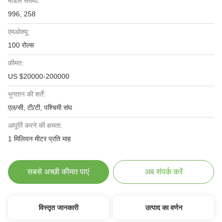
मॉडल संख्या:
996, 258
एमओक्यू:
100 रोल्स
कीमत:
US $20000-200000
भुगतान की शर्तें:
एल/सी, टी/टी, पश्चिमी संघ
आपूर्ति करने की क्षमता:
1 मिलियन मीटर प्रति माह
सबसे अच्छी कीमत पाएं
अब संपर्क करें
विस्तृत जानकारी
उत्पाद का वर्णन