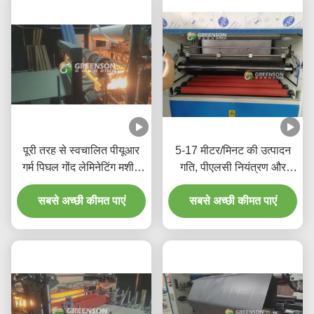
पूरी तरह से स्वचालित पीयूआर
5-17 मीटर/मिनट की उत्पादन
गर्म पिघल गोंद लेमिनेटिंग मशीन
गति, पीएलसी नियंत्रण और
5-17m/min के साथ उत्पादन
पर्यावरण के अनुकूल पीयूआर हॉट
गति के लिए 1220mm*2440-
सबसे अच्छी कीमत पाएं
मेल्ट गोंद के साथ पूर्ण स्वचालित
सबसे अच्छी कीमत पाएं
3000mm जिप्सम दीवार पैनल
लेमिनेशन मशीन