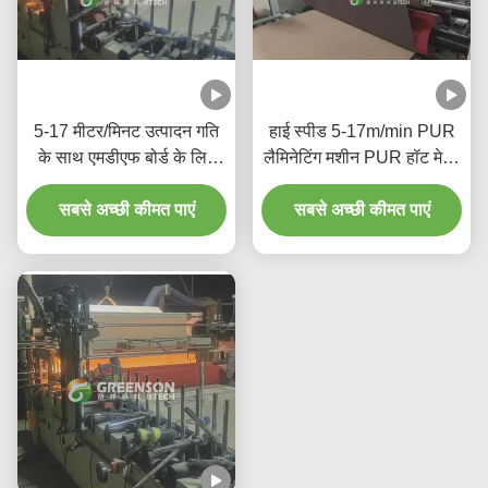
5-17 मीटर/मिनट उत्पादन गति
हाई स्पीड 5-17m/min PUR
के साथ एमडीएफ बोर्ड के लिए
लैमिनेटिंग मशीन PUR हॉट मेल्ट
स्वचालित पीयूआर गर्म गोंद
एडहेसिव और 1300mm मैक्स
सबसे अच्छी कीमत पाएं
लेमिनेटिंग मशीन
लैमिनेटिंग चौड़ाई के साथ
सबसे अच्छी कीमत पाएं