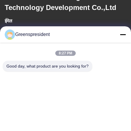
Technology Development Co.,Ltd
ईमेल
president@china-machines.com.cn
Greenspresident
कार्य समय
8:27 PM
8:30-17:30
Good day, what product are you looking for?
हमारा पता
पता
संख्या, 17, नान्या रोड, आर्थिक तकनीकी विकास क्षेत्र, शीज़ीयाज़ूआंग सिटी
टेलीफोन
86-311-86542299