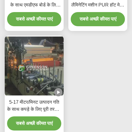
के साथ एमडीएफ बोर्ड के लिए
लैमिनेटिंग मशीन PUR हॉट मेल्ट
स्वचालित पीयूआर गर्म गोंद
एडहेसिव और 1300mm मैक्स
सबसे अच्छी कीमत पाएं
लेमिनेटिंग मशीन
लैमिनेटिंग चौड़ाई के साथ
सबसे अच्छी कीमत पाएं
5-17 मीटर/मिनट उत्पादन गति
के साथ कपड़े के लिए पूरी तरह से
स्वचालित पीयूआर गर्म पिघल गोंद
सबसे अच्छी कीमत पाएं
लेमिनेटिंग मशीन