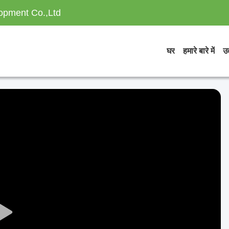
opment Co.,Ltd
घर
हमारे बारे में
उत
Play